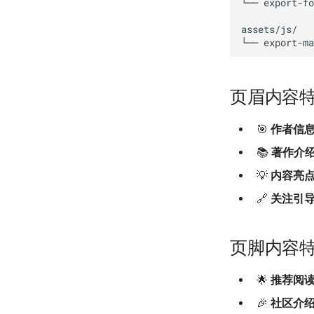
└── export-
assets/js/

页眉内容
🎯
作者信
📚
著作介
💡
内容亮
🔗
关注引
页脚内容
🌟
推荐阅
🎉
社区介