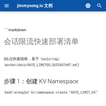
jimmysong.io 文档
键
入
````markdown
文档首页
内容创建
总览
内容分析
环境设置
步骤 1：创建 KV Namespace
概览
图片上传
配置参考
仪表板
系统更新
Cron 任务修复
AI 决策栏测试
以
会话限流快速部署清单
开
快速开始
内容类型指南
B 站视频
图片优化
架构概览
步骤 2：更新 wrangler.toml
评分系统
upload-images 默认行为
Makefile 指南
自动化
详细算法
500+ 项目扩展配置
AI 评分驱动测试
始
项目概览
自定义配置
YouTube 视频
PDF 导出
构建流程
步骤 3：配置限流参数（可
实施指南
链接检查
快速参考
集成
评分等级
自适应扩展架构
搜
(站点快速指南，基于
tools/rag-
选）
)
worker/docs/RATE_LIMITER_QUICKSTART.md
Front Matter CMS
子页面列表
液态玻璃风格
Cloudflare Pages 构建优化
API 文档
Markdown 头尾处理
故障排除
文档同步
升级总结
索
步骤 4：部署并验证
AI 资源指南
思维导图全屏
术语表单页
Hugo 缓存策略
故障排除
OSS 页面文档
更新日志
集成完成
步骤 1：创建 KV Namespace
Marp 幻灯片创作
本地 Marp 幻灯片嵌入
高级功能
Cloudflare Tunnel
项目清单生成
Mermaid 示例
bash wrangler kv:namespace create "RATE_LIMIT_KV"
贡献指南
问答系统
懒加载
Book 分区配置
自定义域名配置
Mermaid 转 SVG