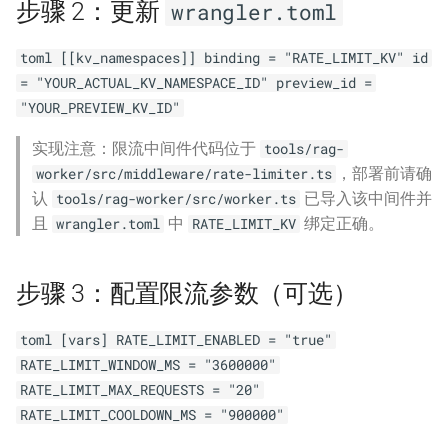
步骤 2：更新
wrangler.toml
章节卡片
横幅生成工具
同步指南
Git 图表
toml [[kv_namespaces]] binding = "RATE_LIMIT_KV" id
播客节目栏
文档自动化
添加新项目
OSS 指南
= "YOUR_ACTUAL_KV_NAMESPACE_ID" preview_id =
"YOUR_PREVIEW_KV_ID"
Book 分区侧栏
文档贡献指南
Worker 配置与部署
Umami 分析
实现注意：限流中间件代码位于
tools/rag-
，部署前请确
worker/src/middleware/rate-limiter.ts
自定义 SVG 图标
文档维护
累积布局偏移优化
认
已导入该中间件并
tools/rag-worker/src/worker.ts
且
中
绑定正确。
wrangler.toml
RATE_LIMIT_KV
自定义图标用法
贡献指南
性能优化
首页滚动动画
资源状态组件用法
无障碍优化
步骤 3：配置限流参数（可选）
AI 原生全景图评分
资源状态组件测试
测试
toml [vars] RATE_LIMIT_ENABLED = "true"
RATE_LIMIT_WINDOW_MS = "3600000"
AI 评分驱动架构
幻灯片生成
RATE_LIMIT_MAX_REQUESTS = "20"
RATE_LIMIT_COOLDOWN_MS = "900000"
幻灯片图片优化