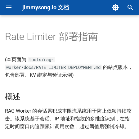
jimmysong.io 文档
键
入
Rate Limiter 部署指南
文档首页
内容创建
总览
内容分析
环境设置
概述
概览
图片上传
配置参考
仪表板
系统更新
Cron 任务修复
AI 决策栏测试
以
开
快速开始
内容类型指南
B 站视频
图片优化
架构概览
部署步骤（摘要）
评分系统
upload-images 默认行为
Makefile 指南
自动化
详细算法
500+ 项目扩展配置
AI 评分驱动测试
(本页面为
tools/rag-
始
的站点版本，
worker/docs/RATE_LIMITER_DEPLOYMENT.md
项目概览
自定义配置
YouTube 视频
PDF 导出
构建流程
验证脚本示例
实施指南
链接检查
快速参考
集成
评分等级
自适应扩展架构
包含部署、KV 绑定与验证示例)
搜
Front Matter CMS
子页面列表
液态玻璃风格
Cloudflare Pages 构建优化
实现提醒
API 文档
Markdown 头尾处理
故障排除
文档同步
升级总结
索
概述
AI 资源指南
思维导图全屏
术语表单页
Hugo 缓存策略
故障排除
OSS 页面文档
更新日志
集成完成
RAG Worker 的会话累积成本限流系统用于防止低频持续攻
Marp 幻灯片创作
本地 Marp 幻灯片嵌入
高级功能
Cloudflare Tunnel
项目清单生成
Mermaid 示例
击。该系统基于会话、IP 地址和指纹的多维度识别，在指
定时间窗口内追踪累计调用次数，超过阈值后强制冷却。
贡献指南
问答系统
懒加载
Book 分区配置
自定义域名配置
Mermaid 转 SVG