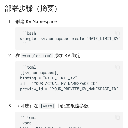
部署步骤（摘要）
章节卡片
横幅生成工具
同步指南
Git 图表
创建 KV Namespace：
播客节目栏
文档自动化
添加新项目
OSS 指南
```bash

Book 分区侧栏
文档贡献指南
Worker 配置与部署
Umami 分析
wrangler kv:namespace create "RATE_LIMIT_KV"

自定义 SVG 图标
文档维护
累积布局偏移优化
在
添加 KV 绑定：
wrangler.toml
自定义图标用法
贡献指南
性能优化
```toml

[[kv_namespaces]]

binding = "RATE_LIMIT_KV"

首页滚动动画
资源状态组件用法
无障碍优化
id = "YOUR_ACTUAL_KV_NAMESPACE_ID"

preview_id = "YOUR_PREVIEW_KV_NAMESPACE_ID"  #
AI 原生全景图评分
资源状态组件测试
测试
（可选）在
中配置限流参数：
[vars]
AI 评分驱动架构
幻灯片生成
```toml

幻灯片图片优化
[vars]
