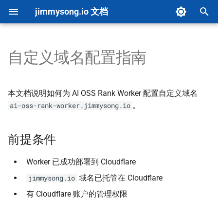
jimmysong.io 文档
键
入
自定义域名配置指南
文档首页
内容创建
总览
内容分析
环境设置
总览
系统更新
前提条件
Cron 任务修复
图片上传
配置参考
仪表板
AI 决策栏测试
以
开
快速开始
内容类型指南
B 站视频
图片优化
架构概览
环境配置
详细算法
配置步骤
500+ 项目扩展配置
upload-images 默认行为
Makefile 指南
自动化
AI 评分驱动测试
本文档说明如何为 AI OSS Rank Worker 配置自定义域名
始
。
ai-oss-rank-worker.jimmysong.io
项目概览
自定义配置
YouTube 视频
PDF 导出
构建流程
配置
评分等级
自适应扩展架构
链接检查
快速参考
方法一：通过 Cloudflare
集成
搜
Dashboard（推荐）
前提条件
Front Matter CMS
子页面列表
液态玻璃风格
Cloudflare Pages 构建优化
向量问题排查与删除
文档同步
升级总结
Markdown 头尾处理
故障排除
索
方法二：通过 Cloudflare
API
AI 资源指南
思维导图全屏
术语表单页
Hugo 缓存策略
目录递归处理
集成完成
OSS 页面文档
更新日志
Worker 已成功部署到 Cloudflare
域名已托管在 Cloudflare
jimmysong.io
DNS 记录
Marp 幻灯片创作
本地 Marp 幻灯片嵌入
高级功能
Cloudflare Tunnel
Markdown 向量映射
Mermaid 示例
有 Cloudflare 账户的管理权限
验证步骤
贡献指南
问答系统
懒加载
Book 分区配置
检索流程
Mermaid 转 SVG