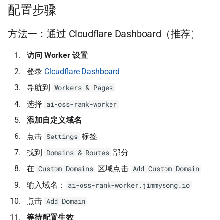
配置步骤
故障排除
章节卡片
横幅生成工具
标题字典结构
Git 图表
方法一：通过 Cloudflare Dashboard（推荐）
域名无法访问
播客节目栏
文档自动化
语言流程时序图
OSS 指南
访问 Worker 设置
CORS 错误
Book 分区侧栏
文档贡献指南
回答生成过程
Umami 分析
登录
Cloudflare Dashboard
前端配置
自定义 SVG 图标
文档维护
迁移再索引报告
累积布局偏移优化
导航到
Workers & Pages
选择
ai-oss-rank-worker
注意事项
自定义图标用法
贡献指南
Qwen Embedding 说明
性能优化
添加自定义域名
相关文档
首页滚动动画
资源状态组件用法
外部配置实现
无障碍优化
点击
标签
Settings
找到
部分
Domains & Routes
AI 原生全景图评分
资源状态组件测试
Makefile RAG 更新
测试
在
区域点击
Custom Domains
Add Custom Domain
AI 评分驱动架构
幻灯片生成
在线唯一真源模式
输入域名：
ai-oss-rank-worker.jimmysong.io
点击
Add Domain
幻灯片图片优化
页面上下文支持
等待配置生效