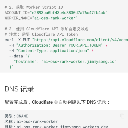
# 2. 获取 Worker Script ID
ACCOUNT_ID
=
"e2893ba0bf43b4c8830d7a76c47fb4cb"
WORKER_NAME
=
"ai-oss-rank-worker"
# 3. 使用 Cloudflare API 添加自定义域名
# 注意: 需要 Cloudflare API Token
curl
-X
PUT
"https://api.cloudflare.com/client/v4/acco
-H
"Authorization: Bearer YOUR_API_TOKEN"
\
-H
"Content-Type: application/json"
\
--data
'{
    "hostname": "ai-oss-rank-worker.jimmysong.io"
  }'
DNS 记录
配置完成后，Cloudflare 会自动创建以下 DNS 记录：
类型：CNAME

名称：ai-oss-rank-worker

目标：ai-oss-rank-worker.jimmysong.workers.dev
