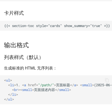
卡片样式
输出格式
列表样式（默认）
生成标准的 HTML 无序列表：
<
ul
>
<
li
>
1. 
<
a
href
=
"/path/"
>
页面标题
</
a
>
<
small
>
(2025-06-
<
br
><
small
>
页面描述内容
</
small
>
</
li
>
</
ul
>