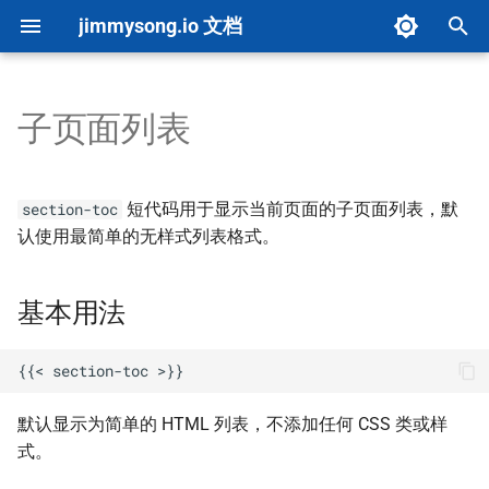
jimmysong.io 文档
键
入
子页面列表
文档首页
内容创建
基本用法
内容分析
环境设置
PDF 图书导出器
图片上传
配置参考
仪表板
总览
概览
AI 决策栏测试
以
开
快速开始
内容类型指南
参数说明
图片优化
架构概览
图片转 WebP
upload-images 默认行为
Makefile 指南
自动化
环境配置
评分系统
AI 评分驱动测试
短代码用于显示当前页面的子页面列表，默
section-toc
始
认使用最简单的无样式列表格式。
项目概览
自定义配置
PDF 导出
构建流程
隧道管理工具
链接检查
快速参考
show_summary
集成
配置
实施指南
搜
基本用法
Front Matter CMS
液态玻璃风格
Cloudflare Pages 构建优化
导出到微信公众号草稿
Markdown 头尾处理
故障排除
show_weight
向量问题排查与删除
API 文档
索
AI 资源指南
术语表单页
Hugo 缓存策略
基于 n8n 的 PDF 翻译器
OSS 页面文档
更新日志
show_date
目录递归处理
故障排除
Marp 幻灯片创作
高级功能
Cloudflare Tunnel
Marker PDF 翻译
Mermaid 示例
style
Markdown 向量映射
项目清单生成
默认显示为简单的 HTML 列表，不添加任何 CSS 类或样
式。
贡献指南
懒加载
Book 分区配置
DeepWiki 转 Markdown
Mermaid 转 SVG
limit
检索流程
自定义域名配置