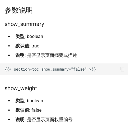
章节卡片
横幅生成工具
AI 资源标签同步
Git 图表
参数说明
title
标题字典结构
同步指南
完整示例
播客节目栏
文档自动化
AI 资源数据库更新
OSS 指南
语言流程时序图
添加新项目
show_summary
类型
: boolean
Book 分区侧栏
文档贡献指南
AI 聊天机器人 (RAG
Umami 分析
简单列表（默认，推荐）
回答生成过程
Worker 配置与部署
Worker)
默认值
: true
自定义 SVG 图标
文档维护
累积布局偏移优化
带日期的列表
迁移再索引报告
说明
: 是否显示页面摘要或描述
AI 原生全景图 (ai-oss-rank)
自定义图标用法
贡献指南
性能优化
卡片样式
Qwen Embedding 说明
输出格式
首页滚动动画
资源状态组件用法
无障碍优化
外部配置实现
show_weight
AI 原生全景图评分
资源状态组件测试
测试
列表样式（默认）
Makefile RAG 更新
类型
: boolean
AI 评分驱动架构
幻灯片生成
卡片样式（增强视觉效果）
在线唯一真源模式
默认值
: false
说明
: 是否显示页面权重编号
设计原则
幻灯片图片优化
页面上下文支持