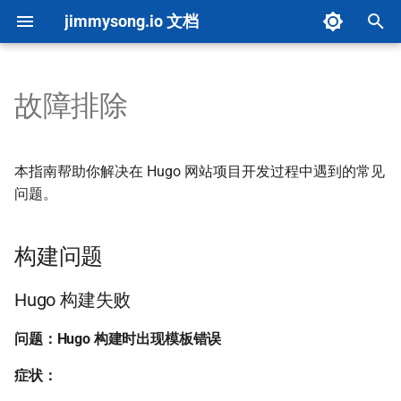
jimmysong.io 文档
键
入
故障排除
文档首页
内容创建
总览
内容分析
环境设置
PDF 图书导出器
图片上传
构建问题
AI 决策栏测试
仪表板
总览
概览
以
开
快速开始
内容类型指南
B 站视频
图片优化
架构概览
图片转 WebP
upload-images 默认行为
AI 评分驱动测试
Hugo 构建失败
自动化
环境配置
评分系统
本指南帮助你解决在 Hugo 网站项目开发过程中遇到的常见
始
问题。
项目概览
自定义配置
YouTube 视频
PDF 导出
构建流程
隧道管理工具
链接检查
Node.js 与构建工具问题
集成
配置
实施指南
搜
构建问题
Front Matter CMS
子页面列表
液态玻璃风格
Cloudflare Pages 构建优化
导出到微信公众号草稿
Markdown 头尾处理
内容问题
向量问题排查与删除
API 文档
索
AI 资源指南
思维导图全屏
术语表单页
Hugo 缓存策略
基于 n8n 的 PDF 翻译器
OSS 页面文档
Markdown 渲染异常
目录递归处理
故障排除
Hugo 构建失败
问题：Hugo 构建时出现模板错误
Marp 幻灯片创作
本地 Marp 幻灯片嵌入
高级功能
Cloudflare Tunnel
Marker PDF 翻译
图片与媒体问题
Markdown 向量映射
项目清单生成
症状：
贡献指南
问答系统
懒加载
Book 分区配置
DeepWiki 转 Markdown
性能问题
检索流程
自定义域名配置