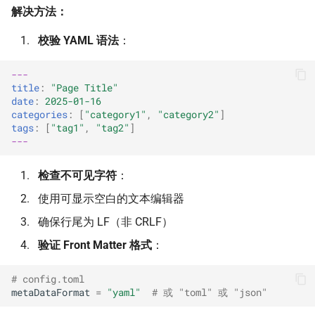
解决方法：
校验 YAML 语法
：
---
title
:
"Page
Title"
date
:
2025-01-16
categories
:
[
"category1"
,
"category2"
]
tags
:
[
"tag1"
,
"tag2"
]
---
检查不可见字符
：
使用可显示空白的文本编辑器
确保行尾为 LF（非 CRLF）
验证 Front Matter 格式
：
# config.toml
metaDataFormat
=
"yaml"
# 或 "toml" 或 "json"