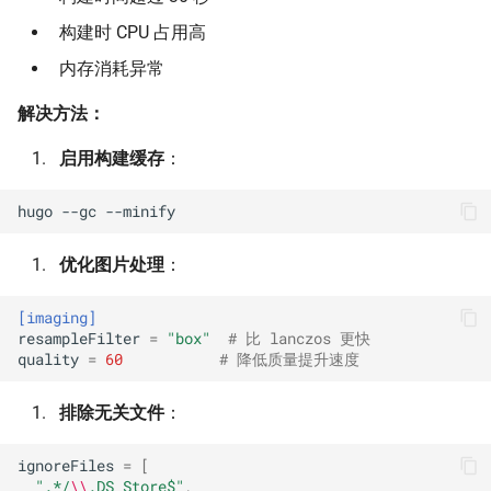
构建时 CPU 占用高
内存消耗异常
解决方法：
启用构建缓存
：
hugo
--gc
优化图片处理
：
[imaging]
resampleFilter
=
"box"
# 比 lanczos 更快
quality
=
60
# 降低质量提升速度
排除无关文件
：
ignoreFiles
=
[
".*/
\\
.DS_Store$"
,