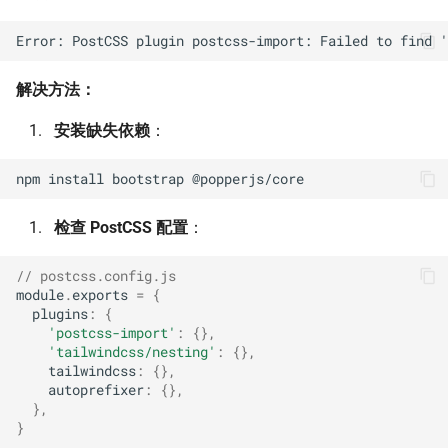
解决方法：
安装缺失依赖
：
npm
install
bootstrap
检查 PostCSS 配置
：
// postcss.config.js
module
.
exports
=
{
plugins
:
{
'postcss-import'
:
{},
'tailwindcss/nesting'
:
{},
tailwindcss
:
{},
autoprefixer
:
{},
},
}