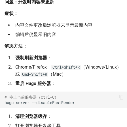
问题：开发时内容未更新
Markdown 导出
SSL 与域名问题
会话限流（Rate Limiter）
症状：
获取帮助
会话限流部署
内容文件更改后浏览器未显示最新内容
收集调试信息
编辑后仍显示旧内容
会话限流快速部署
解决方法：
支持渠道
强制刷新浏览器
：
创建最小可复现示例
Chrome/Firefox：
（Windows/Linux）
Ctrl+Shift+R
或
（Mac）
Cmd+Shift+R
重启 Hugo 服务器
：
# 停止当前服务器（Ctrl+C）
hugo
server
清理浏览器缓存
：
打开浏览器开发者工具