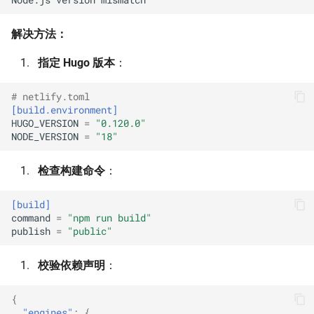
解决方法：
指定 Hugo 版本
：
# netlify.toml
[build.environment]
HUGO_VERSION
=
"0.120.0"
NODE_VERSION
=
"18"
检查构建命令
：
[build]
command
=
"npm run build"
publish
=
"public"
校验依赖声明
：
{
"engines"
:
{