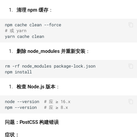
清理 npm 缓存
：
npm
cache
clean
# 或 yarn
yarn
cache
删除 node_modules 并重新安装
：
rm
-rf
node_modules
package-lock.json

npm
检查 Node.js 版本
：
node
--version
# 应 ≥ 16.x
npm
--version
# 应 ≥ 8.x
问题：PostCSS 构建错误
症状：