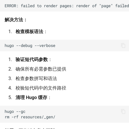
章节卡片
横幅生成工具
AI 资源标签同步
构建速度慢
标题字典结构
同步指南
解决方法：
播客节目栏
文档自动化
AI 资源数据库更新
运行时性能问题
语言流程时序图
添加新项目
检查模板语法
：
Book 分区侧栏
文档贡献指南
AI 聊天机器人 (RAG
搜索与导航问题
回答生成过程
Worker 配置与部署
Worker)
hugo
--debug
自定义 SVG 图标
文档维护
搜索无效
迁移再索引报告
AI 原生全景图 (ai-oss-rank)
验证短代码参数
：
自定义图标用法
贡献指南
导航菜单问题
Qwen Embedding 说明
确保所有必需参数已提供
检查参数拼写和语法
首页滚动动画
资源状态组件用法
开发环境问题
外部配置实现
校验短代码中的文件路径
AI 原生全景图评分
资源状态组件测试
本地开发异常
Makefile RAG 更新
清理 Hugo 缓存
：
AI 评分驱动架构
幻灯片生成
部署问题
在线唯一真源模式
hugo
--gc

rm
-rf
幻灯片图片优化
CI/CD 构建失败
页面上下文支持