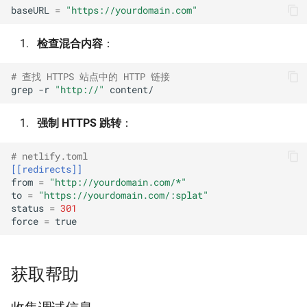
baseURL
=
"https://yourdomain.com"
检查混合内容
：
# 查找 HTTPS 站点中的 HTTP 链接
grep
-r
"http://"
强制 HTTPS 跳转
：
# netlify.toml
[[redirects]]
from
=
"http://yourdomain.com/*"
to
=
"https://yourdomain.com/:splat"
status
=
301
force
=
true
获取帮助