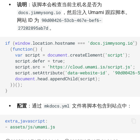
说明
：该脚本会检查当前主机名是否为
Markdown 导出
会话限流（Rate Limiter）
，然后注入 Umami 跟踪脚本。
docs.jimmysong.io
网站 ID 为
90d00426-53cb-467e-bef6-
会话限流部署
。
27202895ab7d
会话限流快速部署
if
(
window
.
location
.
hostname
===
'docs.jimmysong.io'
)
(
function
()
{
var
script
=
document
.
createElement
(
'script'
);
script
.
defer
=
true
;
script
.
src
=
'https://cloud.umami.is/script.js'
;
script
.
setAttribute
(
'data-website-id'
,
'90d00426-5
document
.
head
.
appendChild
(
script
);
})();
}
配置
：通过
文件将脚本包含到站点中：
mkdocs.yml
extra_javascript
:
-
assets/js/umami.js