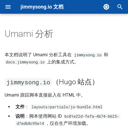
jimmysong.io 文档
键
入
Umami 分析
文档首页
内容创建
总览
内容分析
环境设置
PDF 图书导出器
图片上传
jimmysong.io（Hugo 站点）
AI 决策栏测试
仪表板
总览
概览
以
开
快速开始
内容类型指南
B 站视频
图片优化
架构概览
图片转 WebP
upload-images 默认行为
docs.jimmysong.io（MkDocs
AI 评分驱动测试
自动化
环境配置
评分系统
本文档说明了 Umami 分析工具在
和
jimmysong.io
站点）
始
上的集成方式。
docs.jimmysong.io
项目概览
自定义配置
YouTube 视频
PDF 导出
构建流程
隧道管理工具
链接检查
集成
配置
实施指南
搜
（Hugo 站点）
Front Matter CMS
子页面列表
液态玻璃风格
Cloudflare Pages 构建优化
导出到微信公众号草稿
Markdown 头尾处理
jimmysong.io
向量问题排查与删除
API 文档
索
AI 资源指南
思维导图全屏
术语表单页
Hugo 缓存策略
基于 n8n 的 PDF 翻译器
OSS 页面文档
目录递归处理
故障排除
Umami 跟踪脚本直接嵌入在 HTML 中。
文件
：
layouts/partials/js-bundle.html
Marp 幻灯片创作
本地 Marp 幻灯片嵌入
高级功能
Cloudflare Tunnel
Marker PDF 翻译
Markdown 向量映射
项目清单生成
说明
：脚本使用网站 ID
6c01e22d-fefa-4b74-b625-
贡献指南
问答系统
懒加载
Book 分区配置
DeepWiki 转 Markdown
检索流程
自定义域名配置
，仅在生产环境加载。
d7edb8c95e14