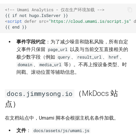
章节卡片
横幅生成工具
AI 资源标签同步
标题字典结构
同步指南
<!-- Umami Analytics - 仅在生产环境加载 -->
<
script
defer
src
=
"https://cloud.umami.is/script.js"
d
播客节目栏
文档自动化
AI 资源数据库更新
语言流程时序图
添加新项目
Book 分区侧栏
文档贡献指南
AI 聊天机器人 (RAG
回答生成过程
Worker 配置与部署
事件字段约定
：为了减少噪音和隐私风险，所有自定
Worker)
义事件只保留
以及与当前交互直接相关的
page_url
自定义 SVG 图标
文档维护
迁移再索引报告
极少数字段（例如
、
、
、
query
result_url
href
AI 原生全景图 (ai-oss-rank)
、
等）。不再上报设备类型、时
domain
media_url
自定义图标用法
贡献指南
Qwen Embedding 说明
间戳、滚动位置等辅助信息。
首页滚动动画
资源状态组件用法
外部配置实现
（MkDocs 站
docs.jimmysong.io
AI 原生全景图评分
资源状态组件测试
Makefile RAG 更新
点）
AI 评分驱动架构
幻灯片生成
在线唯一真源模式
在文档站点中，Umami 脚本会根据主机名条件加载。
幻灯片图片优化
页面上下文支持
文件
：
docs/assets/js/umami.js