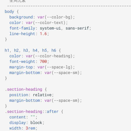
  全局元素
 -----------------------------------------------------
Markdown 导出
会话限流（Rate Limiter）
body
{
background
:
var
(
--color-bg
);
会话限流部署
color
:
var
(
--color-text
);
font-family
:
system-ui
,
sans-serif
;
line-height
:
1.6
;
会话限流快速部署
}
h1
,
h2
,
h3
,
h4
,
h5
,
h6
{
color
:
var
(
--color-heading
);
font-weight
:
700
;
margin-top
:
var
(
--space-lg
);
margin-bottom
:
var
(
--space-sm
);
}
.
section-heading
{
position
:
relative
;
margin-bottom
:
var
(
--space-sm
);
}
.
section-heading
::
after
{
content
:
""
;
display
:
block
;
width
:
3
rem
;