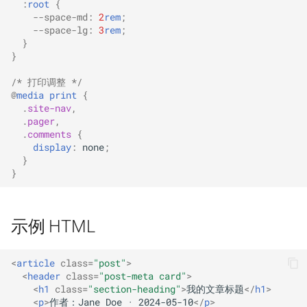
:
root
{
--space-md
:
2
rem
;
--space-lg
:
3
rem
;
}
}
/* 打印调整 */
@
media
print
{
.
site-nav
,
.
pager
,
.
comments
{
display
:
none
;
}
}
示例 HTML
<
article
class
=
"post"
>
<
header
class
=
"post-meta card"
>
<
h1
class
=
"section-heading"
>
我的文章标题
</
h1
>
<
p
>
作者：Jane Doe · 2024-05-10
</
p
>