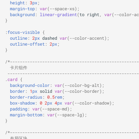
height
:
3
px
;
margin-top
:
var
(
--space-xs
);
background
:
linear-gradient
(
to
right
,
var
(
--color-ac
}
:
focus-visible
{
outline
:
2
px
dashed
var
(
--color-accent
);
outline-offset
:
2
px
;
}
/*----------------------------------------------------
  卡片组件
 -----------------------------------------------------
.
card
{
background-color
:
var
(
--color-bg-alt
);
border
:
1
px
solid
var
(
--color-border
);
border-radius
:
0.5
rem
;
box-shadow
:
0
2
px
4
px
var
(
--color-shadow
);
padding
:
var
(
--space-md
);
margin-bottom
:
var
(
--space-lg
);
}
/*----------------------------------------------------
  布局区块