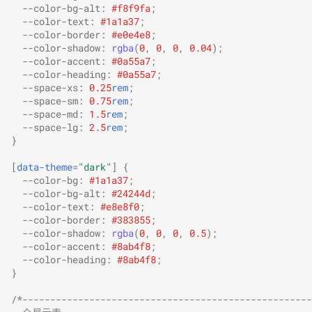
--color-bg-alt
:
#f8f9fa
;
横幅生成工具
AI 资源标签同步
Git 图表
标题字典结构
同步指南
--color-text
:
#1a1a37
;
--color-border
:
#e0e4e8
;
--color-shadow
:
rgba
(
0
,
0
,
0
,
0.04
);
文档自动化
AI 资源数据库更新
OSS 指南
语言流程时序图
添加新项目
--color-accent
:
#0a55a7
;
--color-heading
:
#0a55a7
;
--space-xs
:
0.25
rem
;
文档贡献指南
AI 聊天机器人 (RAG
Umami 分析
回答生成过程
Worker 配置与部署
--space-sm
:
0.75
rem
;
Worker)
--space-md
:
1.5
rem
;
文档维护
累积布局偏移优化
迁移再索引报告
--space-lg
:
2.5
rem
;
AI 原生全景图 (ai-oss-rank)
}
贡献指南
性能优化
Qwen Embedding 说明
[
data-theme
=
"dark"
]
{
--color-bg
:
#1a1a37
;
资源状态组件用法
无障碍优化
外部配置实现
--color-bg-alt
:
#24244d
;
--color-text
:
#e8e8f0
;
--color-border
:
#383855
;
资源状态组件测试
测试
Makefile RAG 更新
--color-shadow
:
rgba
(
0
,
0
,
0
,
0.5
);
--color-accent
:
#8ab4f8
;
--color-heading
:
#8ab4f8
;
幻灯片生成
在线唯一真源模式
}
幻灯片图片优化
页面上下文支持
/*----------------------------------------------------