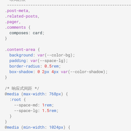
 -----------------------------------------------------
.
post-meta
,
.
related-posts
,
.
pager
,
.
comments
{
composes
:
card
;
}
.
content-area
{
background
:
var
(
--color-bg
);
padding
:
var
(
--space-lg
);
border-radius
:
0.5
rem
;
box-shadow
:
0
2
px
4
px
var
(
--color-shadow
);
}
/* 响应式间距 */
@
media
(
max-width
:
768px
)
{
:
root
{
--space-md
:
1
rem
;
--space-lg
:
1.5
rem
;
}
}
@
media
(
min-width
:
1024px
)
{