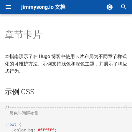
jimmysong.io 文档
键
入
章节卡片
文档首页
内容创建
总览
仪表板
示例 CSS
环境设置
PDF 图书导出器
图片上传
配置参考
总览
概览
AI 决策栏测试
以
开
快速开始
内容类型指南
B 站视频
自动化
示例 HTML
架构概览
图片转 WebP
upload-images 默认行为
Makefile 指南
环境配置
评分系统
AI 评分驱动测试
本指南演示了在 Hugo 博客中使用卡片布局为不同章节样式
始
化的可维护方法。示例支持浅色和深色主题，并展示了响应
项目概览
自定义配置
YouTube 视频
集成
构建流程
隧道管理工具
链接检查
快速参考
配置
实施指南
式行为。
搜
Front Matter CMS
子页面列表
Cloudflare Pages 构建优化
导出到微信公众号草稿
Markdown 头尾处理
故障排除
向量问题排查与删除
API 文档
索
示例 CSS
AI 资源指南
思维导图全屏
Hugo 缓存策略
基于 n8n 的 PDF 翻译器
OSS 页面文档
更新日志
目录递归处理
故障排除
/*----------------------------------------------------
Marp 幻灯片创作
本地 Marp 幻灯片嵌入
Cloudflare Tunnel
Marker PDF 翻译
Mermaid 示例
Markdown 向量映射
项目清单生成
  颜色与间距变量
 -----------------------------------------------------
:
root
{
贡献指南
问答系统
Book 分区配置
DeepWiki 转 Markdown
Mermaid 转 SVG
检索流程
自定义域名配置
--color-bg
:
#ffffff
;