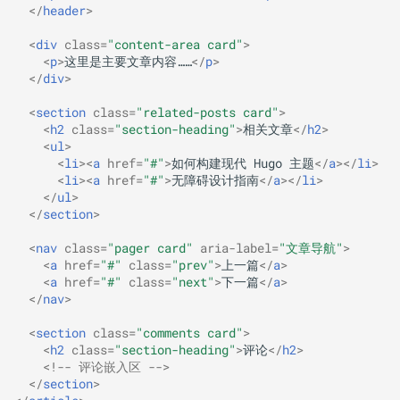
</
header
>
<
div
class
=
"content-area card"
>
<
p
>
这里是主要文章内容……
</
p
>
</
div
>
<
section
class
=
"related-posts card"
>
<
h2
class
=
"section-heading"
>
相关文章
</
h2
>
<
ul
>
<
li
><
a
href
=
"#"
>
如何构建现代 Hugo 主题
</
a
></
li
>
<
li
><
a
href
=
"#"
>
无障碍设计指南
</
a
></
li
>
</
ul
>
</
section
>
<
nav
class
=
"pager card"
aria-label
=
"文章导航"
>
<
a
href
=
"#"
class
=
"prev"
>
上一篇
</
a
>
<
a
href
=
"#"
class
=
"next"
>
下一篇
</
a
>
</
nav
>
<
section
class
=
"comments card"
>
<
h2
class
=
"section-heading"
>
评论
</
h2
>
<!-- 评论嵌入区 -->
</
section
>