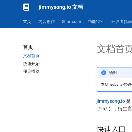
jimmysong.io 文档
首页
内容创作
Shortcode
功能特性
开发者指南
文档首
首页
文档首页
快速开始
项目概览
说明
本站 website
jimmysong.io
是
），衍生自 H
/zh/
快速入口