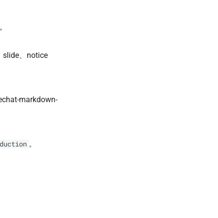
，
lide、notice
echat-markdown-
。
duction