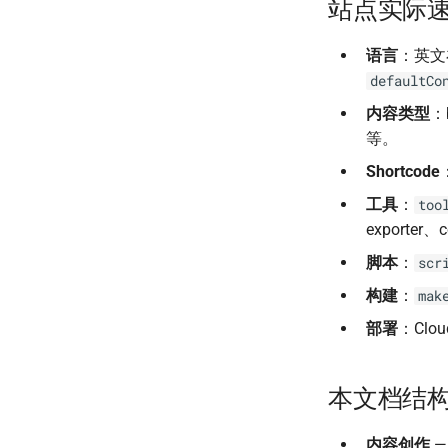
站点实际
语言
：英文
defaultCo
内容类型
：
等。
Shortcode
工具
：
too
exporter、
脚本
：
scr
构建
：
mak
部署
：Cloud
本文档结
内容创作
—