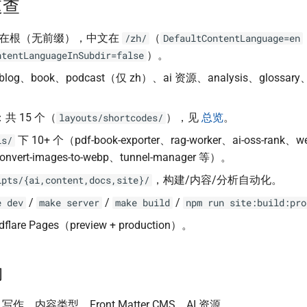
速查
在根（无前缀），中文在
（
/zh/
DefaultContentLanguage=en
）。
ntentLanguageInSubdir=false
blog、book、podcast（仅 zh）、ai 资源、analysis、glossary、s
：共 15 个（
），见
总览
。
layouts/shortcodes/
下 10+ 个（pdf-book-exporter、rag-worker、ai-oss-rank、w
ls/
convert-images-to-webp、tunnel-manager 等）。
，构建/内容/分析自动化。
ipts/{ai,content,docs,site}/
/
/
/
e dev
make server
make build
npm run site:build:pro
flare Pages（preview + production）。
构
 写作、内容类型、Front Matter CMS、AI 资源。